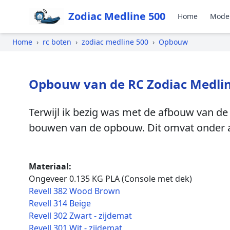
Zodiac Medline 500
Home
Mode
Home
›
rc boten
›
zodiac medline 500
›
Opbouw
Opbouw van de RC Zodiac Medli
Terwijl ik bezig was met de afbouw van d
bouwen van de opbouw. Dit omvat onder an
Materiaal:
Ongeveer 0.135 KG PLA (Console met dek)
Revell 382 Wood Brown
Revell 314 Beige
Revell 302 Zwart - zijdemat
Revell 301 Wit - zijdemat