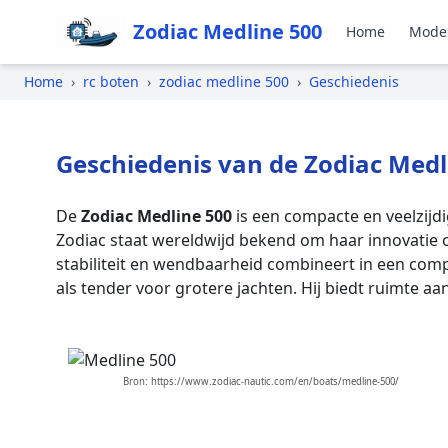
Zodiac Medline 500
Home
Mode
Home
›
rc boten
›
zodiac medline 500
›
Geschiedenis
Geschiedenis van de Zodiac Medl
De
Zodiac Medline 500
is een compacte en veelzijdi
Zodiac staat wereldwijd bekend om haar innovatie 
stabiliteit en wendbaarheid combineert in een comp
als tender voor grotere jachten. Hij biedt ruimte 
Bron: https://www.zodiac-nautic.com/en/boats/medline-500/