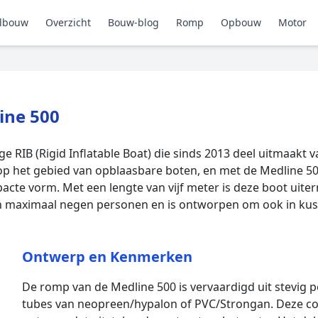
lbouw
Overzicht
Bouw-blog
Romp
Opbouw
Motor
ine 500
ge RIB (Rigid Inflatable Boat) die sinds 2013 deel uitmaakt 
op het gebied van opblaasbare boten, en met de Medline 5
acte vorm. Met een lengte van vijf meter is deze boot uit
aan maximaal negen personen en is ontworpen om ook in kust
Ontwerp en Kenmerken
De romp van de Medline 500 is vervaardigd uit stevig
tubes van neopreen/hypalon of PVC/Strongan. Deze com