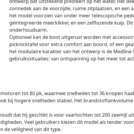
ontwerp dat uitstekend presteert op het water. Het de
zonnedek aan de voorzijde, ruime zitplaatsen, en een 
het model voorzien van onder meer telescopische pedd
geïntegreerde meerkikker, en een zelflozende kuip. Dit
onderhoudsarm.
Optioneel kan de boot uitgerust worden met accessoir
picknicktafel voor extra comfort aan boord, of een ge
het modulaire karakter van het ontwerp is de Medline
gebruikssituaties: van ontspanning op het meer tot act
dmotoren tot 80 pk, waarmee snelheden tot 36 knopen haalb
 ook bij hogere snelheden stabiel. Het brandstoftankvolume 
nhoudt dat hij geschikt is voor vaartochten tot 200 zeemijl 
igheden. Veel gebruikers kiezen dit model als tender voo
de veiligheid van dit type.