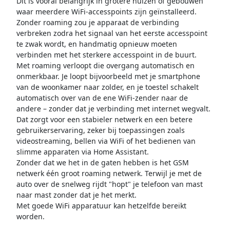
Dit is vooral belangrijk in grotere huizen of gebouwen
waar meerdere WiFi-accesspoints zijn geïnstalleerd.
Zonder roaming zou je apparaat de verbinding
verbreken zodra het signaal van het eerste accesspoint
te zwak wordt, en handmatig opnieuw moeten
verbinden met het sterkere accesspoint in de buurt.
Met roaming verloopt die overgang automatisch en
onmerkbaar. Je loopt bijvoorbeeld met je smartphone
van de woonkamer naar zolder, en je toestel schakelt
automatisch over van de ene WiFi-zender naar de
andere – zonder dat je verbinding met internet wegvalt.
Dat zorgt voor een stabieler netwerk en een betere
gebruikerservaring, zeker bij toepassingen zoals
videostreaming, bellen via WiFi of het bedienen van
slimme apparaten via Home Assistant.
Zonder dat we het in de gaten hebben is het GSM
netwerk één groot roaming netwerk. Terwijl je met de
auto over de snelweg rijdt "hopt" je telefoon van mast
naar mast zonder dat je het merkt.
Met goede WiFi apparatuur kan hetzelfde bereikt
worden.