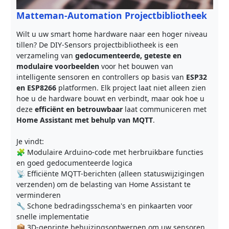
Matteman-Automation Projectbibliotheek
Wilt u uw smart home hardware naar een hoger niveau
tillen? De DIY-Sensors projectbibliotheek is een
verzameling van
gedocumenteerde, geteste en
modulaire voorbeelden
voor het bouwen van
intelligente sensoren en controllers op basis van
ESP32
en ESP8266
platformen. Elk project laat niet alleen zien
hoe u de hardware bouwt en verbindt, maar ook hoe u
deze
efficiënt en betrouwbaar
laat communiceren met
Home Assistant met behulp van MQTT
.
Je vindt:
🧩 Modulaire Arduino-code met herbruikbare functies
en goed gedocumenteerde logica
📡 Efficiënte MQTT-berichten (alleen statuswijzigingen
verzenden) om de belasting van Home Assistant te
verminderen
🔧 Schone bedradingsschema's en pinkaarten voor
snelle implementatie
📦 3D-geprinte behuizingsontwerpen om uw sensoren