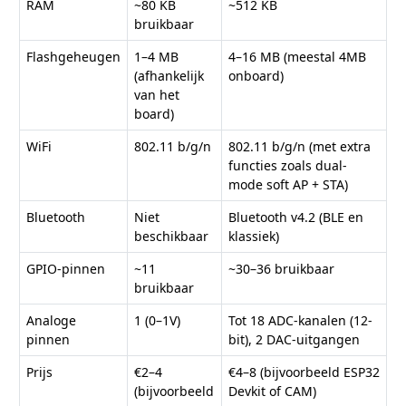
RAM
~80 KB
~512 KB
bruikbaar
Flashgeheugen
1–4 MB
4–16 MB (meestal 4MB
(afhankelijk
onboard)
van het
board)
WiFi
802.11 b/g/n
802.11 b/g/n (met extra
functies zoals dual-
mode soft AP + STA)
Bluetooth
Niet
Bluetooth v4.2 (BLE en
beschikbaar
klassiek)
GPIO-pinnen
~11
~30–36 bruikbaar
bruikbaar
Analoge
1 (0–1V)
Tot 18 ADC-kanalen (12-
pinnen
bit), 2 DAC-uitgangen
Prijs
€2–4
€4–8 (bijvoorbeeld ESP32
(bijvoorbeeld
Devkit of CAM)