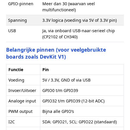
GPIO-pinnen
Meer dan 30 (waarvan veel
multifunctioneel)
Spanning
3.3V logica (voeding via 5V of 3.3V pin)
USB
Ja, via onboard USB-naar-serieel chip
(CP2102 of CH340)
Belangrijke pinnen (voor veelgebruikte
boards zoals DevKit V1)
Functie
Pin
Voeding
5V / 3.3V, GND of via USB
Invoer/Uitvoer
GPIO0 t/m GPIO39
Analoge input
GPIO32 t/m GPIO39 (12-bit ADC)
PWM output
Bijna alle GPIO’s
I2C
SDA: GPIO21, SCL: GPIO22 (standaard)