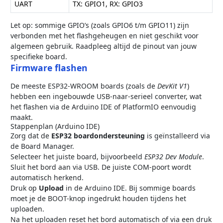
UART
TX: GPIO1, RX: GPIO3
Let op: sommige GPIO’s (zoals GPIO6 t/m GPIO11) zijn
verbonden met het flashgeheugen en niet geschikt voor
algemeen gebruik. Raadpleeg altijd de pinout van jouw
specifieke board.
Firmware flashen
De meeste ESP32-WROOM boards (zoals de
DevKit V1
)
hebben een ingebouwde USB-naar-serieel converter, wat
het flashen via de Arduino IDE of PlatformIO eenvoudig
maakt.
Stappenplan (Arduino IDE)
Zorg dat de
ESP32 boardondersteuning
is geïnstalleerd via
de Board Manager.
Selecteer het juiste board, bijvoorbeeld
ESP32 Dev Module
.
Sluit het bord aan via USB. De juiste COM-poort wordt
automatisch herkend.
Druk op
Upload
in de Arduino IDE. Bij sommige boards
moet je de BOOT-knop ingedrukt houden tijdens het
uploaden.
Na het uploaden reset het bord automatisch of via een druk