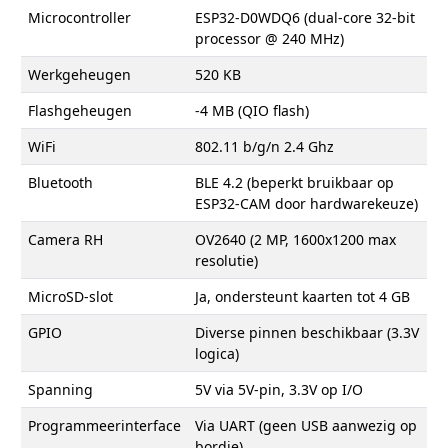
Microcontroller
ESP32-D0WDQ6 (dual-core 32-bit
processor @ 240 MHz)
Werkgeheugen
520 KB
Flashgeheugen
-4 MB (QIO flash)
WiFi
802.11 b/g/n 2.4 Ghz
Bluetooth
BLE 4.2 (beperkt bruikbaar op
ESP32-CAM door hardwarekeuze)
Camera RH
OV2640 (2 MP, 1600x1200 max
resolutie)
MicroSD-slot
Ja, ondersteunt kaarten tot 4 GB
GPIO
Diverse pinnen beschikbaar (3.3V
logica)
Spanning
5V via 5V-pin, 3.3V op I/O
Programmeerinterface
Via UART (geen USB aanwezig op
bordje)