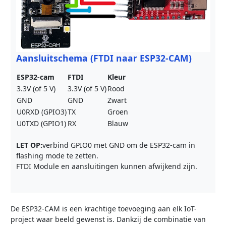
Aansluitschema (FTDI naar ESP32-CAM)
ESP32-cam
FTDI
Kleur
3.3V (of 5 V)
3.3V (of 5 V)
Rood
GND
GND
Zwart
U0RXD (GPIO3)
TX
Groen
U0TXD (GPIO1)
RX
Blauw
LET OP:
verbind GPIO0 met GND om de ESP32-cam in
flashing mode te zetten.
FTDI Module en aansluitingen kunnen afwijkend zijn.
De ESP32-CAM is een krachtige toevoeging aan elk IoT-
project waar beeld gewenst is. Dankzij de combinatie van