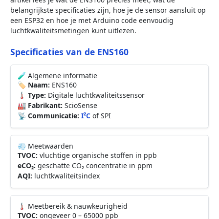
belangrijkste specificaties zijn, hoe je de sensor aansluit op
een ESP32 en hoe je met Arduino code eenvoudig
luchtkwaliteitsmetingen kunt uitlezen.
Specificaties van de ENS160
🧪 Algemene informatie
🏷️ Naam:
ENS160
🌡️ Type:
Digitale luchtkwaliteitssensor
🏭 Fabrikant:
ScioSense
📡 Communicatie:
I²C
of SPI
💨 Meetwaarden
TVOC:
vluchtige organische stoffen in ppb
eCO₂:
geschatte CO₂ concentratie in ppm
AQI:
luchtkwaliteitsindex
🌡️ Meetbereik & nauwkeurigheid
TVOC:
ongeveer 0 – 65000 ppb