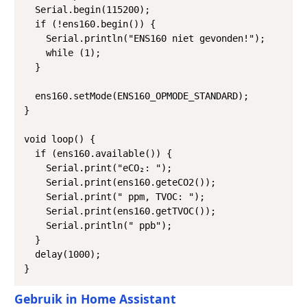
  Serial.begin(115200);

  if (!ens160.begin()) {

    Serial.println("ENS160 niet gevonden!");

    while (1);

  }

  ens160.setMode(ENS160_OPMODE_STANDARD);

}

void loop() {

  if (ens160.available()) {

    Serial.print("eCO₂: ");

    Serial.print(ens160.geteCO2());

    Serial.print(" ppm, TVOC: ");

    Serial.print(ens160.getTVOC());

    Serial.println(" ppb");

  }

  delay(1000);

}
Gebruik in Home Assistant