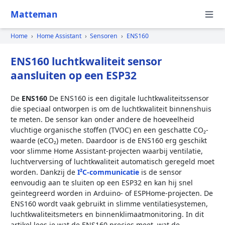
Matteman
Home
›
Home Assistant
›
Sensoren
›
ENS160
ENS160 luchtkwaliteit sensor
aansluiten op een ESP32
De
ENS160
De ENS160 is een digitale luchtkwaliteitssensor
die speciaal ontworpen is om de luchtkwaliteit binnenshuis
te meten. De sensor kan onder andere de hoeveelheid
vluchtige organische stoffen (TVOC) en een geschatte CO₂-
waarde (eCO₂) meten. Daardoor is de ENS160 erg geschikt
voor slimme Home Assistant-projecten waarbij ventilatie,
luchtverversing of luchtkwaliteit automatisch geregeld moet
worden. Dankzij de
I²C-communicatie
is de sensor
eenvoudig aan te sluiten op een ESP32 en kan hij snel
geïntegreerd worden in Arduino- of ESPHome-projecten. De
ENS160 wordt vaak gebruikt in slimme ventilatiesystemen,
luchtkwaliteitsmeters en binnenklimaatmonitoring. In dit
artikel lees je wat de ENS160 precies meet, wat de