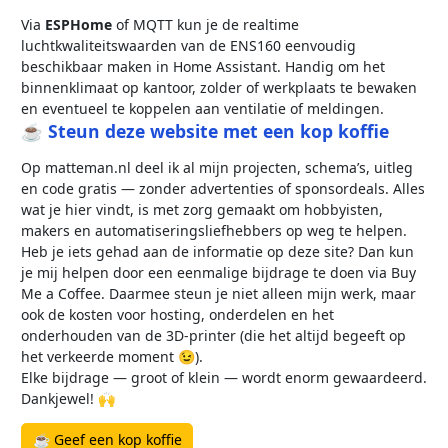
Via
ESPHome
of MQTT kun je de realtime
luchtkwaliteitswaarden van de ENS160 eenvoudig
beschikbaar maken in Home Assistant. Handig om het
binnenklimaat op kantoor, zolder of werkplaats te bewaken
en eventueel te koppelen aan ventilatie of meldingen.
☕ Steun deze website met een kop koffie
Op matteman.nl deel ik al mijn projecten, schema’s, uitleg
en code gratis — zonder advertenties of sponsordeals. Alles
wat je hier vindt, is met zorg gemaakt om hobbyisten,
makers en automatiseringsliefhebbers op weg te helpen.
Heb je iets gehad aan de informatie op deze site? Dan kun
je mij helpen door een eenmalige bijdrage te doen via Buy
Me a Coffee. Daarmee steun je niet alleen mijn werk, maar
ook de kosten voor hosting, onderdelen en het
onderhouden van de 3D-printer (die het altijd begeeft op
het verkeerde moment 😉).
Elke bijdrage — groot of klein — wordt enorm gewaardeerd.
Dankjewel! 🙌
☕ Geef een kop koffie