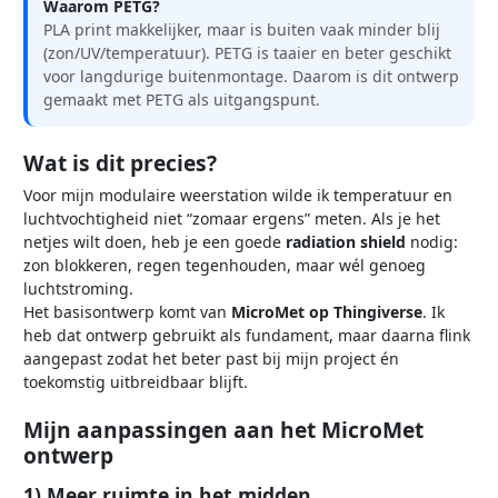
Waarom PETG?
PLA print makkelijker, maar is buiten vaak minder blij
(zon/UV/temperatuur). PETG is taaier en beter geschikt
voor langdurige buitenmontage. Daarom is dit ontwerp
gemaakt met PETG als uitgangspunt.
Wat is dit precies?
Voor mijn modulaire weerstation wilde ik temperatuur en
luchtvochtigheid niet “zomaar ergens” meten. Als je het
netjes wilt doen, heb je een goede
radiation shield
nodig:
zon blokkeren, regen tegenhouden, maar wél genoeg
luchtstroming.
Het basisontwerp komt van
MicroMet op Thingiverse
. Ik
heb dat ontwerp gebruikt als fundament, maar daarna flink
aangepast zodat het beter past bij mijn project én
toekomstig uitbreidbaar blijft.
Mijn aanpassingen aan het MicroMet
ontwerp
1) Meer ruimte in het midden