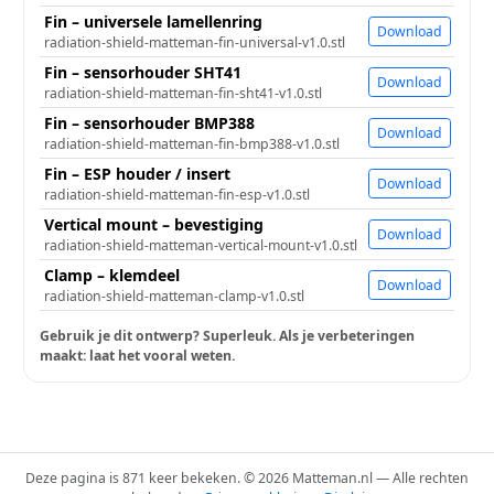
Fin – universele lamellenring
Download
radiation-shield-matteman-fin-universal-v1.0.stl
Fin – sensorhouder SHT41
Download
radiation-shield-matteman-fin-sht41-v1.0.stl
Fin – sensorhouder BMP388
Download
radiation-shield-matteman-fin-bmp388-v1.0.stl
Fin – ESP houder / insert
Download
radiation-shield-matteman-fin-esp-v1.0.stl
Vertical mount – bevestiging
Download
radiation-shield-matteman-vertical-mount-v1.0.stl
Clamp – klemdeel
Download
radiation-shield-matteman-clamp-v1.0.stl
Gebruik je dit ontwerp? Superleuk. Als je verbeteringen
maakt: laat het vooral weten.
Deze pagina is 871 keer bekeken. © 2026 Matteman.nl — Alle rechten