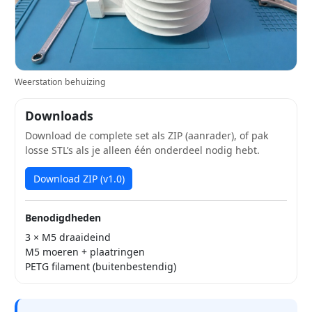
Weerstation behuizing
Downloads
Download de complete set als ZIP (aanrader), of pak
losse STL’s als je alleen één onderdeel nodig hebt.
Download ZIP (v1.0)
Benodigdheden
3 × M5 draaideind
M5 moeren + plaatringen
PETG filament (buitenbestendig)