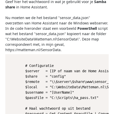
Geef hier het wachtwoord in wat je gebruikt voor je
Samba
share
in Home Assistant.
Nu moeten we de het bestand "sensor_data.json"
overzetten van Home Assistant naar de Windows webserver.
In de code hieronder staat een voorbeeld
PowerShell
script
wat het bestand "sensor_data.json" kopieert naar de folder
"C:\WebsiteData\Matteman.nl\SensorData\". Deze map
correspondeert met, in mijn geval,
https://matteman.nl/SensorData.
        # Configuratie

        $server   = [IP of naam van de Home Assistan
        $share    = "config"

        $remote   = "\\$server\$share\www\sensor_dat
        $local    = "C:\WebsiteData\Matteman.nl\Sens
        $username = "[UserName]"

        $passFile = "C:\Scripts\ha_pass.txt"

        # Haal wachtwoord op uit bestand

        $password = Get-Content $passFile | ConvertT