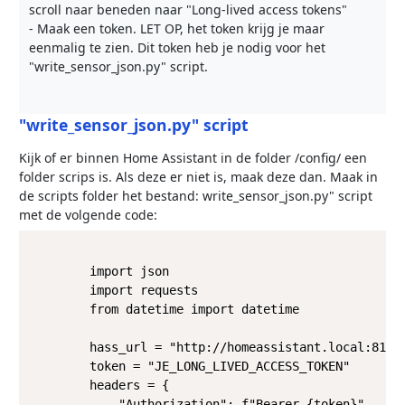
scroll naar beneden naar "Long-lived access tokens"
- Maak een token. LET OP, het token krijg je maar
eenmalig te zien. Dit token heb je nodig voor het
"write_sensor_json.py" script.
"write_sensor_json.py" script
Kijk of er binnen Home Assistant in de folder /config/ een
folder scrips is. Als deze er niet is, maak deze dan. Maak in
de scripts folder het bestand: write_sensor_json.py" script
met de volgende code:
        import json

        import requests

        from datetime import datetime

        hass_url = "http://homeassistant.local:8123"
        token = "JE_LONG_LIVED_ACCESS_TOKEN"

        headers = {

            "Authorization": f"Bearer {token}",
