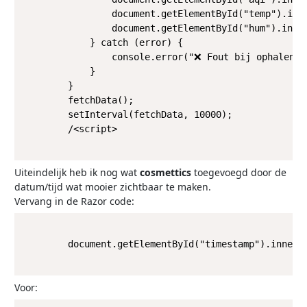
                document.getElementById("temp").inne
                document.getElementById("hum").inner
            } catch (error) {

                console.error("❌ Fout bij ophalen va
            }

        }

        fetchData();

        setInterval(fetchData, 10000);

        /<script>

Uiteindelijk heb ik nog wat
cosmettics
toegevoegd door de
datum/tijd wat mooier zichtbaar te maken.
Vervang in de Razor code:
        document.getElementById("timestamp").innerTe
Voor: