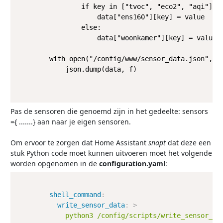
                if key in ["tvoc", "eco2", "aqi"]:

                    data["ens160"][key] = value

                else:

                    data["woonkamer"][key] = value

        with open("/config/www/sensor_data.json", "w
            json.dump(data, f)

Pas de sensoren die genoemd zijn in het gedeelte: sensors
={ .......} aan naar je eigen sensoren.
Om ervoor te zorgen dat Home Assistant
snapt
dat deze een
stuk Python code moet kunnen uitvoeren moet het volgende
worden opgenomen in de
configuration.yaml
:
shell_command
:
write_sensor_data
:
>
            python3 /config/scripts/write_sensor_js