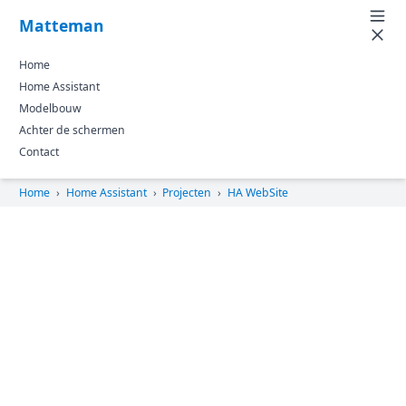
Matteman
Home
Home Assistant
Modelbouw
Achter de schermen
Contact
Home
›
Home Assistant
›
Projecten
›
HA WebSite
Live de gegevens vanuit
Home Assistant op je
website