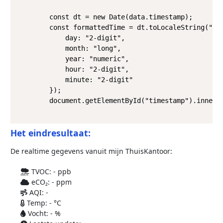
        const dt = new Date(data.timestamp);

        const formattedTime = dt.toLocaleString("nl-
            day: "2-digit",

            month: "long",

            year: "numeric",

            hour: "2-digit",

            minute: "2-digit"

        });

        document.getElementById("timestamp").innerTe
Het eindresultaat:
De realtime gegevens vanuit mijn ThuisKantoor:
TVOC:
-
ppb
eCO₂:
-
ppm
AQI:
-
Temp:
-
°C
Vocht:
-
%