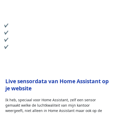
Hoe publiceer je gegevens uit
Home Assistant
op een
website
?
Wat je hier vindt
✔ scripts
✔ Waar moet je beginnen
✔ Hoe ik het gedaan heb
✔ De complete handleiding
Live sensordata van Home Assistant op
je website
Ik heb, speciaal voor Home Assistant, zelf een sensor
gemaakt welke de luchtkwaliteit van mijn kantoor
weergeeft, niet alleen in Home Assistant maar ook op de