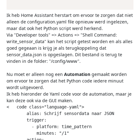
Ik heb Home Assistant herstart om ervoor te zorgen dat niet
alleen de configuration.yaml file opnieuw werd ingelezen,
maar dat ook het Python script werd herkend.
Via "Developer tools" => Actions => "Shell Command:
write_sensor_data" kan het script getest worden en als alles
goed gegeaan is krijg je als terugkoppeling dat
sensor_data.json is opgeslagen. Dit bestand is terug te
vinden in de folder: "/config/www".
Nu moet er alleen nog een
Automation
gemaakt worden
om ervoor te zorgen dat het Python code iedere minuut
wordt uitgevoerd.
Ik heb hieronder de Yaml code voor de automation, maar je
kan deze ook via de GUI maken.
<   code class="language-yaml">

        alias: Schrijf sensordata naar JSON

        trigger:

          - platform: time_pattern

            minutes: "/1"

        action:
