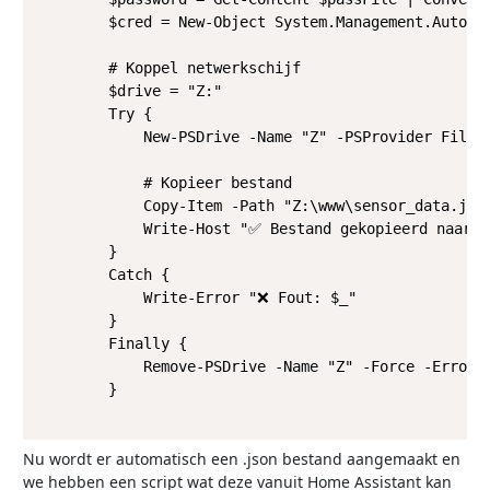
        $cred = New-Object System.Management.Automat
        # Koppel netwerkschijf

        $drive = "Z:"

        Try {

            New-PSDrive -Name "Z" -PSProvider FileSy
            # Kopieer bestand

            Copy-Item -Path "Z:\www\sensor_data.json
            Write-Host "✅ Bestand gekopieerd naar $l
        }

        Catch {

            Write-Error "❌ Fout: $_"

        }

        Finally {

            Remove-PSDrive -Name "Z" -Force -ErrorAc
        }

Nu wordt er automatisch een .json bestand aangemaakt en
we hebben een script wat deze vanuit Home Assistant kan