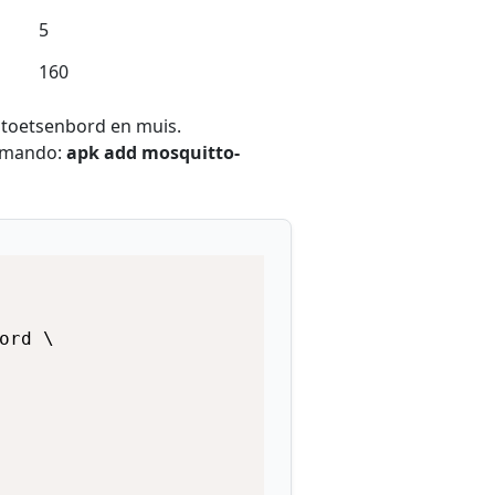
5
160
 toetsenbord en muis.
ommando:
apk add mosquitto-
rd \
