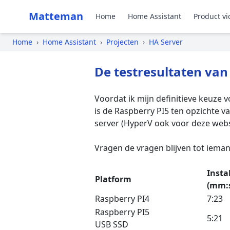
Matteman
Home
Home Assistant
Product vi
Home
›
Home Assistant
›
Projecten
›
HA Server
De testresultaten va
Voordat ik mijn definitieve keuze 
is de Raspberry PI5 ten opzichte v
server (HyperV ook voor deze websi
Vragen de vragen blijven tot ieman
Insta
Platform
(mm:s
Raspberry PI4
7:23
Raspberry PI5
5:21
USB SSD