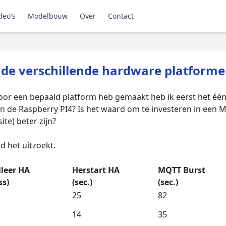
deo's
Modelbouw
Over
Contact
n de verschillende hardware platform
voor een bepaald platform heb gemaakt heb ik eerst het één
an de Raspberry PI4? Is het waard om te investeren in een M
te) beter zijn?
d het uitzoekt.
lleer HA
Herstart HA
MQTT Burst
s)
(sec.)
(sec.)
25
82
14
35