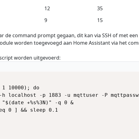
12
35
9
15
aar de command prompt gegaan, dit kan via SSH of met een
 module worden toegevoegd aan Home Assistant via het c
 script worden uitgevoerd:
 1 10000); do

-h localhost -p 1883 -u mqttuser -P mqttpasswo
 "$(date +%s%3N)" -q 0 &

eq 0 ] && sleep 0.1
