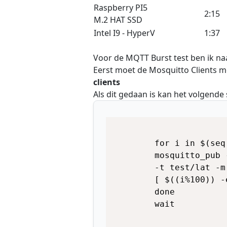
Raspberry PI5
2:15
M.2 HAT SSD
Intel I9 - HyperV
1:37
Voor de MQTT Burst test ben ik n
Eerst moet de Mosquitto Clients
clients
Als dit gedaan is kan het volgende
        for i in $(seq
        mosquitto_pub 
        -t test/lat -m
        [ $((i%100)) -
        done

        wait
