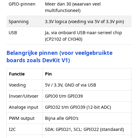
GPIO-pinnen
Meer dan 30 (waarvan veel
multifunctioneel)
Spanning
3.3V logica (voeding via 5V of 3.3V pin)
USB
Ja, via onboard USB-naar-serieel chip
(CP2102 of CH340)
Belangrijke pinnen (voor veelgebruikte
boards zoals DevKit V1)
Functie
Pin
Voeding
5V / 3.3V, GND of via USB
Invoer/Uitvoer
GPIO0 t/m GPIO39
Analoge input
GPIO32 t/m GPIO39 (12-bit ADC)
PWM output
Bijna alle GPIO’s
I2C
SDA: GPIO21, SCL: GPIO22 (standaard)