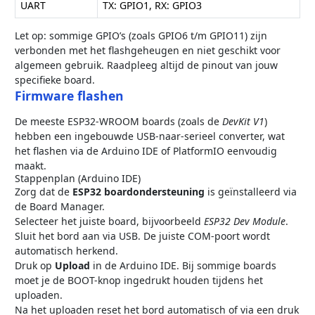
UART
TX: GPIO1, RX: GPIO3
Let op: sommige GPIO’s (zoals GPIO6 t/m GPIO11) zijn
verbonden met het flashgeheugen en niet geschikt voor
algemeen gebruik. Raadpleeg altijd de pinout van jouw
specifieke board.
Firmware flashen
De meeste ESP32-WROOM boards (zoals de
DevKit V1
)
hebben een ingebouwde USB-naar-serieel converter, wat
het flashen via de Arduino IDE of PlatformIO eenvoudig
maakt.
Stappenplan (Arduino IDE)
Zorg dat de
ESP32 boardondersteuning
is geïnstalleerd via
de Board Manager.
Selecteer het juiste board, bijvoorbeeld
ESP32 Dev Module
.
Sluit het bord aan via USB. De juiste COM-poort wordt
automatisch herkend.
Druk op
Upload
in de Arduino IDE. Bij sommige boards
moet je de BOOT-knop ingedrukt houden tijdens het
uploaden.
Na het uploaden reset het bord automatisch of via een druk