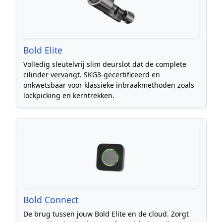
Bold Elite
Volledig sleutelvrij slim deurslot dat de complete
cilinder vervangt. SKG3-gecertificeerd en
onkwetsbaar voor klassieke inbraakmethoden zoals
lockpicking en kerntrekken.
Bold Connect
De brug tussen jouw Bold Elite en de cloud. Zorgt