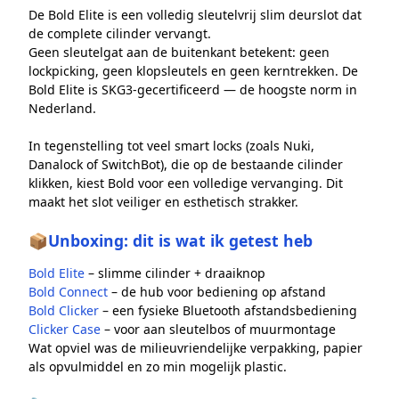
De Bold Elite is een volledig sleutelvrij slim deurslot dat
de complete cilinder vervangt.
Geen sleutelgat aan de buitenkant betekent: geen
lockpicking, geen klopsleutels en geen kerntrekken. De
Bold Elite is SKG3-gecertificeerd — de hoogste norm in
Nederland.
In tegenstelling tot veel smart locks (zoals Nuki,
Danalock of SwitchBot), die op de bestaande cilinder
klikken, kiest Bold voor een volledige vervanging. Dit
maakt het slot veiliger en esthetisch strakker.
📦Unboxing: dit is wat ik getest heb
Bold Elite
– slimme cilinder + draaiknop
Bold Connect
– de hub voor bediening op afstand
Bold Clicker
– een fysieke Bluetooth afstandsbediening
Clicker Case
– voor aan sleutelbos of muurmontage
Wat opviel was de milieuvriendelijke verpakking, papier
als opvulmiddel en zo min mogelijk plastic.