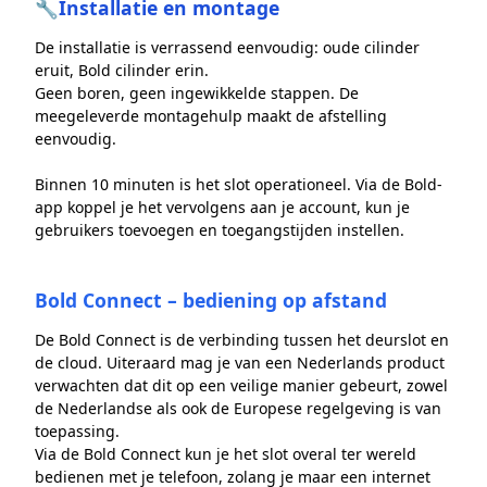
🔧Installatie en montage
De installatie is verrassend eenvoudig: oude cilinder
eruit, Bold cilinder erin.
Geen boren, geen ingewikkelde stappen. De
meegeleverde montagehulp maakt de afstelling
eenvoudig.
Binnen 10 minuten is het slot operationeel. Via de Bold-
app koppel je het vervolgens aan je account, kun je
gebruikers toevoegen en toegangstijden instellen.
Bold Connect – bediening op afstand
De Bold Connect is de verbinding tussen het deurslot en
de cloud. Uiteraard mag je van een Nederlands product
verwachten dat dit op een veilige manier gebeurt, zowel
de Nederlandse als ook de Europese regelgeving is van
toepassing.
Via de Bold Connect kun je het slot overal ter wereld
bedienen met je telefoon, zolang je maar een internet