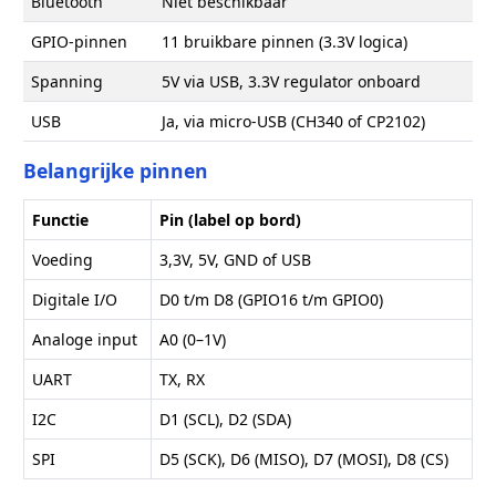
Bluetooth
Niet beschikbaar
GPIO-pinnen
11 bruikbare pinnen (3.3V logica)
Spanning
5V via USB, 3.3V regulator onboard
USB
Ja, via micro-USB (CH340 of CP2102)
Belangrijke pinnen
Functie
Pin (label op bord)
Voeding
3,3V, 5V, GND of USB
Digitale I/O
D0 t/m D8 (GPIO16 t/m GPIO0)
Analoge input
A0 (0–1V)
UART
TX, RX
I2C
D1 (SCL), D2 (SDA)
SPI
D5 (SCK), D6 (MISO), D7 (MOSI), D8 (CS)