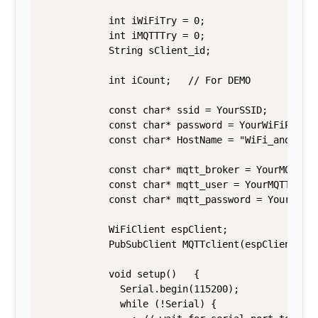
            int iWiFiTry = 0;          

            int iMQTTTry = 0;

            String sClient_id;

            int iCount;   // For DEMO

            const char* ssid = YourSSID;

            const char* password = YourWiFiPassWo
            const char* HostName = "WiFi_and_MQTT
            const char* mqtt_broker = YourMQTTser
            const char* mqtt_user = YourMQTTuser;
            const char* mqtt_password = YourMQTTp
            WiFiClient espClient;

            PubSubClient MQTTclient(espClient); /
            void setup()   {   

              Serial.begin(115200);

              while (!Serial) {
