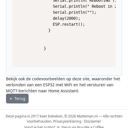
                Serial.println("REBOOTING");

                Serial.println(" Reboot in 2 seco
                Serial.println(""); 

                delay(2000);

                ESP.restart(); 

              }

            }

Bekijk ook de
codevoorbeelden
op deze site, waaronder het
verbinden van een ESP32 met WiFi en het versturen van
MQTT-berichten naar Home Assistant.
← Terug
Deze pagina is 2917 keer bekeken. © 2026 Matteman.nl — Alle rechten
voorbehouden.
Privacyverklaring
·
Disclaimer
Vond je het nuttig?
☕ Steun via Buy Me a Coffee