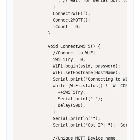
                ; // wait for serial port to conn
              }             

              Connect2WiFi();

              Connect2MQTT();

              iCount = 0;

            }

            void Connect2WiFi() { 

              //Connect to WiFi

              iWiFiTry = 0;

              WiFi.begin(ssid, password);

              WiFi.setHostname(HostName);

              Serial.print("Connecting to WiFi ")
              while (WiFi.status() != WL_CONNECTE
                ++iWiFiTry;

                Serial.print(".");

                delay(500);

              }

              Serial.println("");

              Serial.print("Got IP: ");  Serial.p
              //Unique MQTT Device name
