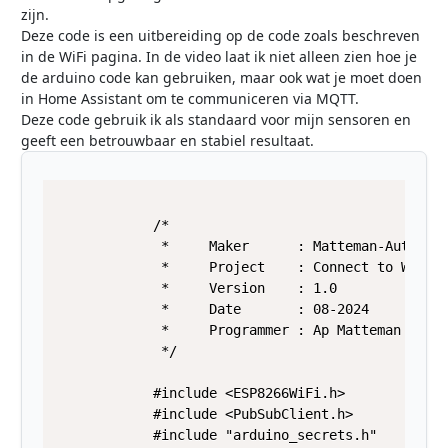
zijn.
Deze code is een uitbereiding op de code zoals beschreven
in de
WiFi
pagina. In de video laat ik niet alleen zien hoe je
de arduino code kan gebruiken, maar ook wat je moet doen
in Home Assistant om te communiceren via MQTT.
Deze code gebruik ik als standaard voor mijn sensoren en
geeft een betrouwbaar en stabiel resultaat.
            /*

             *     Maker      : Matteman-Automati
             *     Project    : Connect to WiFi a
             *     Version    : 1.0

             *     Date       : 08-2024

             *     Programmer : Ap Matteman

             */    

            #include <ESP8266WiFi.h>

            #include <PubSubClient.h>

            #include "arduino_secrets.h"
