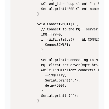
              sClient_id = "esp-client-" + String
              Serial.print("ESP Client name: "); 
            }

            void Connect2MQTT() {

              // Connect to the MQTT server

              iMQTTTry=0;

              if (WiFi.status() != WL_CONNECTED) 
                Connect2WiFi; 

              }

              Serial.print("Connecting to MQTT ")
              MQTTclient.setServer(mqtt_broker, 1
              while (!MQTTclient.connect(sClient_
                ++iMQTTTry;

                Serial.print(".");

                delay(500);

              }

              Serial.println("");

            }
