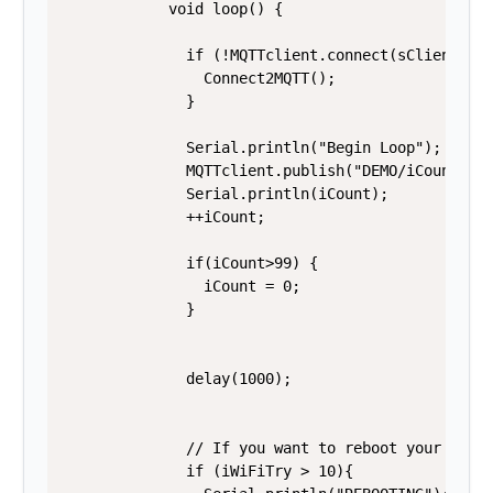
            void loop() {

              if (!MQTTclient.connect(sClient_id.
                Connect2MQTT();

              }

              Serial.println("Begin Loop");    

              MQTTclient.publish("DEMO/iCount", S
              Serial.println(iCount);

              ++iCount;

              if(iCount>99) {

                iCount = 0;

              }

              delay(1000);

              // If you want to reboot your devic
              if (iWiFiTry > 10){
