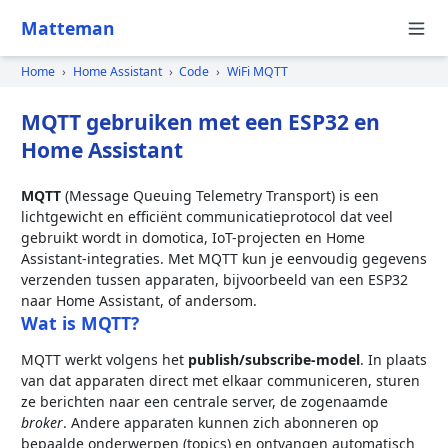
Matteman
Home
›
Home Assistant
›
Code
›
WiFi MQTT
MQTT gebruiken met een ESP32 en
Home Assistant
MQTT
(Message Queuing Telemetry Transport) is een
lichtgewicht en efficiënt communicatieprotocol dat veel
gebruikt wordt in domotica, IoT-projecten en Home
Assistant-integraties. Met MQTT kun je eenvoudig gegevens
verzenden tussen apparaten, bijvoorbeeld van een ESP32
naar Home Assistant, of andersom.
Wat is MQTT?
MQTT werkt volgens het
publish/subscribe-model
. In plaats
van dat apparaten direct met elkaar communiceren, sturen
ze berichten naar een centrale server, de zogenaamde
broker
. Andere apparaten kunnen zich abonneren op
bepaalde onderwerpen (topics) en ontvangen automatisch